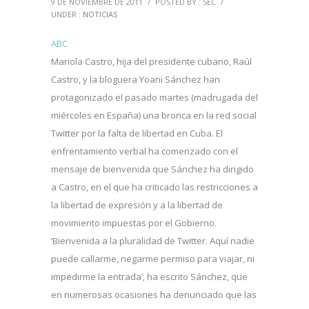
9 DE NOVIEMBRE DE 2011
/
POSTED BY : SEC
/
UNDER :
NOTICIAS
ABC
Mariola Castro, hija del presidente cubano, Raúl
Castro, y la bloguera Yoani Sánchez han
protagonizado el pasado martes (madrugada del
miércoles en España) una bronca en la red social
Twitter por la falta de libertad en Cuba. El
enfrentamiento verbal ha comenzado con el
mensaje de bienvenida que Sánchez ha dirigido
a Castro, en el que ha criticado las restricciones a
la libertad de expresión y a la libertad de
movimiento impuestas por el Gobierno.
‘Bienvenida a la pluralidad de Twitter. Aquí nadie
puede callarme, negarme permiso para viajar, ni
impedirme la entrada’, ha escrito Sánchez, que
en numerosas ocasiones ha denunciado que las