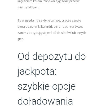
kręceniem kołem, zapewniając brak przerw
między akcjami.
Ze względu na szybkie tempo, gracze często
biorą udział w kilku krótkich rundach na żywo,
zanim zdecydują się wrócić do slotów lub innych
gier.
Od depozytu do
jackpota:
szybkie opcje
doładowania