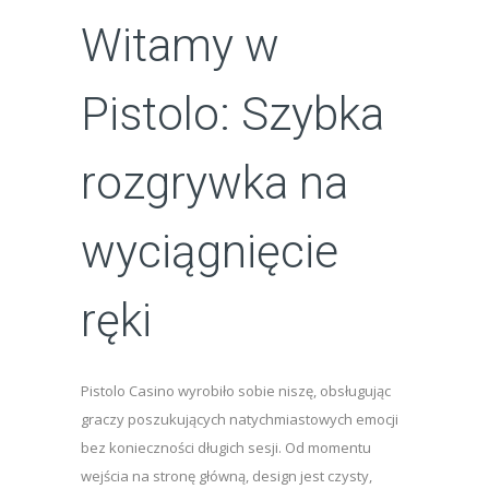
Witamy w
Pistolo: Szybka
rozgrywka na
wyciągnięcie
ręki
Pistolo Casino wyrobiło sobie niszę, obsługując
graczy poszukujących natychmiastowych emocji
bez konieczności długich sesji. Od momentu
wejścia na stronę główną, design jest czysty,