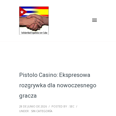
Pistolo Casino: Ekspresowa
rozgrywka dla nowoczesnego
gracza
28 DE JUNIO DE 2026
/
POSTED BY : SEC
/
UNDER :
SIN CATEGORÍA