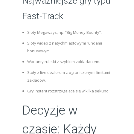
Najważniejsze gry typu
Fast-Track
Sloty Megaways, np. “Big Money Bounty”.
Sloty wideo z natychmiastowymi rundami
bonusowymi.
Warianty ruletki z szybkim zakładaniem.
Stoły z live dealerem z ograniczonymi limitami
zakładów.
Gry instant rozstrzygające się w kilka sekund.
Decyzje w
czasie: Każdy