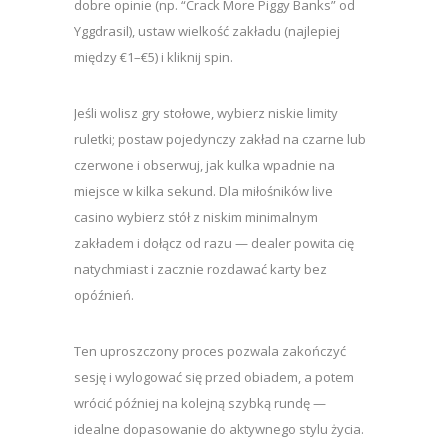
dobre opinie (np. “Crack More Piggy Banks” od
Yggdrasil), ustaw wielkość zakładu (najlepiej
między €1–€5) i kliknij spin.
Jeśli wolisz gry stołowe, wybierz niskie limity
ruletki; postaw pojedynczy zakład na czarne lub
czerwone i obserwuj, jak kulka wpadnie na
miejsce w kilka sekund. Dla miłośników live
casino wybierz stół z niskim minimalnym
zakładem i dołącz od razu — dealer powita cię
natychmiast i zacznie rozdawać karty bez
opóźnień.
Ten uproszczony proces pozwala zakończyć
sesję i wylogować się przed obiadem, a potem
wrócić później na kolejną szybką rundę —
idealne dopasowanie do aktywnego stylu życia.