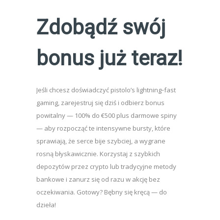
Zdobądź swój
bonus już teraz!
Jeśli chcesz doświadczyć pistolo’s lightning‑fast
gaming, zarejestruj się dziś i odbierz bonus
powitalny — 100% do €500 plus darmowe spiny
— aby rozpocząć te intensywne bursty, które
sprawiają, że serce bije szybciej, a wygrane
rosną błyskawicznie. Korzystaj z szybkich
depozytów przez crypto lub tradycyjne metody
bankowe i zanurz się od razu w akcję bez
oczekiwania. Gotowy? Bębny się kręcą — do
dzieła!