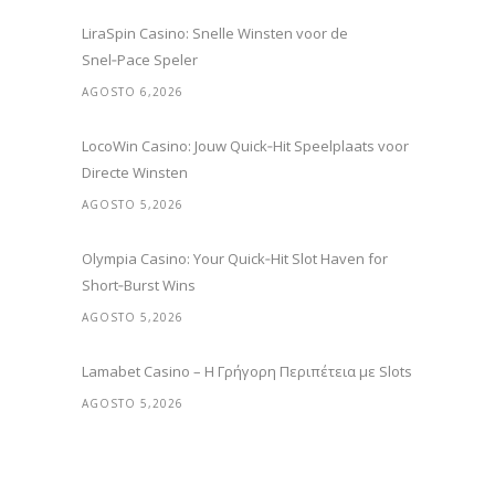
LiraSpin Casino: Snelle Winsten voor de
Snel‑Pace Speler
AGOSTO 6,2026
LocoWin Casino: Jouw Quick‑Hit Speelplaats voor
Directe Winsten
AGOSTO 5,2026
Olympia Casino: Your Quick‑Hit Slot Haven for
Short‑Burst Wins
AGOSTO 5,2026
Lamabet Casino – Η Γρήγορη Περιπέτεια με Slots
AGOSTO 5,2026