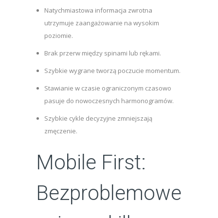
Natychmiastowa informacja zwrotna
utrzymuje zaangażowanie na wysokim
poziomie.
Brak przerw między spinami lub rękami.
Szybkie wygrane tworzą poczucie momentum.
Stawianie w czasie ograniczonym czasowo
pasuje do nowoczesnych harmonogramów.
Szybkie cykle decyzyjne zmniejszają
zmęczenie.
Mobile First:
Bezproblemowe