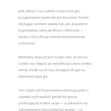
Jeśli zależy ci na szybkim rozpoczęciu gry,
przygotowanie bankrolla jest kluczowe. Pistolo
obsługuje zarówno waluty fiat, jak i popularne
kryptowaluty, takie jak Bitcoin i Ethereum —
każda z nich oferuje niemal natychmiastowe
rozliczenia.
Minimalny depozyt jest na tyle niski, że można
szybko się załapać; po weryfikacji (często w kilka
minut), środki są od razu dostępne do gry na
dowolnym typie gry.
Ten szybki cykl finansowania eliminuje jeden z
największych wąskich gardeł dla graczy
preferujących krótkie sesje — oczekiwanie na
zaksięgowanie depozytów lub wypłat — co