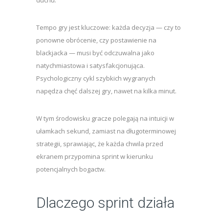
Tempo gry jest kluczowe: każda decyzja — czy to
ponowne obrócenie, czy postawienie na
blackjacka — musi być odczuwalna jako
natychmiastowa i satysfakcjonująca.
Psychologiczny cykl szybkich wygranych
napędza chęć dalszej gry, nawet na kilka minut.
W tym środowisku gracze polegają na intuicji w
ułamkach sekund, zamiast na długoterminowej
strategii, sprawiając, że każda chwila przed
ekranem przypomina sprint w kierunku
potencjalnych bogactw.
Dlaczego sprint działa