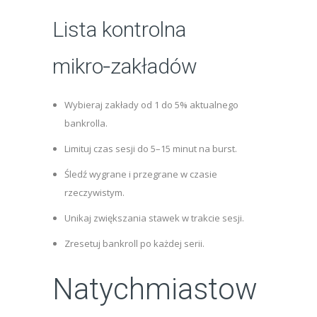
Lista kontrolna
mikro‑zakładów
Wybieraj zakłady od 1 do 5% aktualnego
bankrolla.
Limituj czas sesji do 5–15 minut na burst.
Śledź wygrane i przegrane w czasie
rzeczywistym.
Unikaj zwiększania stawek w trakcie sesji.
Zresetuj bankroll po każdej serii.
Natychmiastow